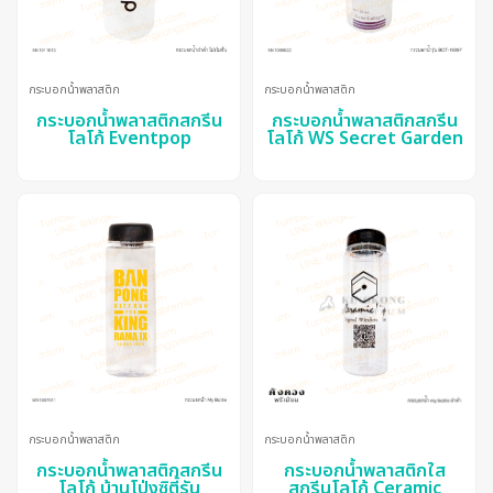
กระบอกน้ำพลาสติก
กระบอกน้ำพลาสติก
กระบอกน้ำพลาสติกสกรีน
กระบอกน้ำพลาสติกสกรีน
โลโก้ Eventpop
โลโก้ WS Secret Garden
กระบอกน้ำพลาสติก
กระบอกน้ำพลาสติก
กระบอกน้ำพลาสติกสกรีน
กระบอกน้ำพลาสติกใส
โลโก้ บ้านโป่งซิตี้รัน
สกรีนโลโก้ Ceramic