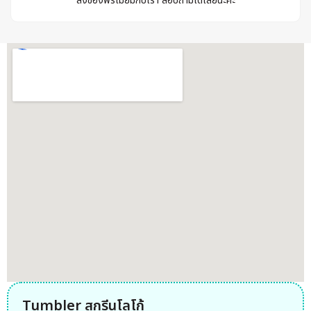
สั่งของพรีเมี่ยมกับเรา สอบถามได้เลยนะคะ
Tumbler สกรีนโลโก้