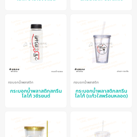
กระบอกน้ำพลาสติก
กระบอกน้ำพลาสติก
กระบอกน้ำพลาสติกสกรีน
กระบอกน้ำพลาสติกสกรีน
โลโก้ วชิรยนต์
โลโก้ (แก้วใสพร้อมหลอด)