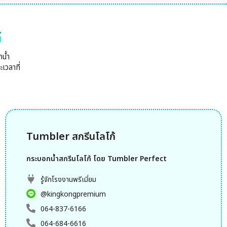
้
กน้ำ
เวลาที่
Tumbler สกรีนโลโก้
กระบอกน้ำสกรีนโลโก้ โดย Tumbler Perfect
รู้จักโรงงานพรีเมี่ยม
@kingkongpremium
064-837-6166
064-684-6616