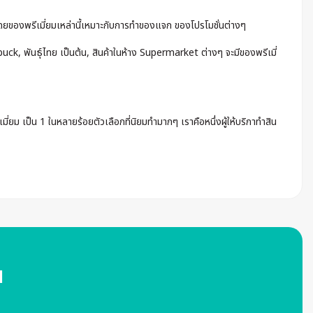
ดยของพรีเมี่ยมเหล่านี้เหมาะกับการทำของแจก ของโปรโมชั่นต่างๆ
uck, พันธุ์ไทย เป็นต้น, สินค้าในห้าง Supermarket ต่างๆ จะมีของพรีเมี่
ยม เป็น 1 ในหลายร้อยตัวเลือกที่นิยมทำมากๆ เราคือหนึ่งผู้ให้บริกาทำสิน
น