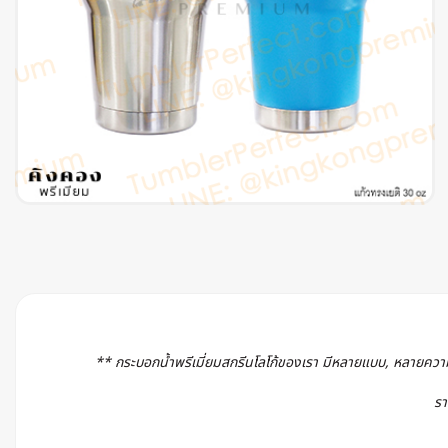
** กระบอกน้ำพรีเมี่ยมสกรีนโลโก้ของเรา มีหลายแบบ, หลายความจ
รา