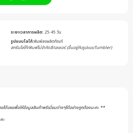
ระยะเวลาการผลิต:
25-45 วัน
รูปแบบโลโก้:
พิมพ์ลงผลิตภัณฑ์
สกรีนโลโก้/พิมพ์ไม่จำกัดสี/เลเซอร์ (ขึ้นอยู่กับรูปแบบTumbler)
เลยเพื่อให้ข้อมูลสินค้าพรีเมี่ยมต่างๆได้อย่างถูกต้องนะคะ **
ะคะ