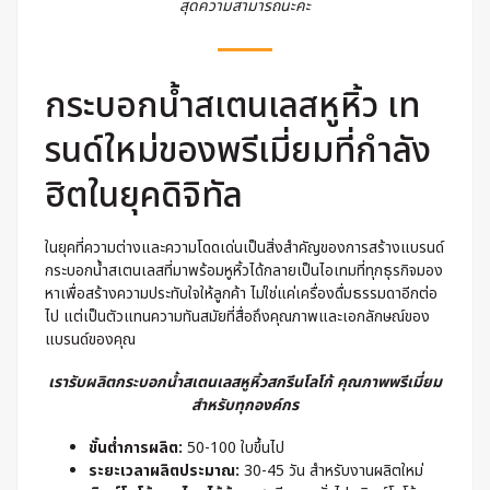
สุดความสามารถนะคะ
กระบอกน้ำสเตนเลสหูหิ้ว เท
รนด์ใหม่ของพรีเมี่ยมที่กำลัง
ฮิตในยุคดิจิทัล
ในยุคที่ความต่างและความโดดเด่นเป็นสิ่งสำคัญของการสร้างแบรนด์
กระบอกน้ำสเตนเลสที่มาพร้อมหูหิ้วได้กลายเป็นไอเทมที่ทุกธุรกิจมอง
หาเพื่อสร้างความประทับใจให้ลูกค้า ไม่ใช่แค่เครื่องดื่มธรรมดาอีกต่อ
ไป แต่เป็นตัวแทนความทันสมัยที่สื่อถึงคุณภาพและเอกลักษณ์ของ
แบรนด์ของคุณ
เรารับผลิตกระบอกน้ำสเตนเลสหูหิ้วสกรีนโลโก้ คุณภาพพรีเมี่ยม
สำหรับทุกองค์กร
ขั้นต่ำการผลิต:
50-100 ใบขึ้นไป
ระยะเวลาผลิตประมาณ:
30-45 วัน สำหรับงานผลิตใหม่