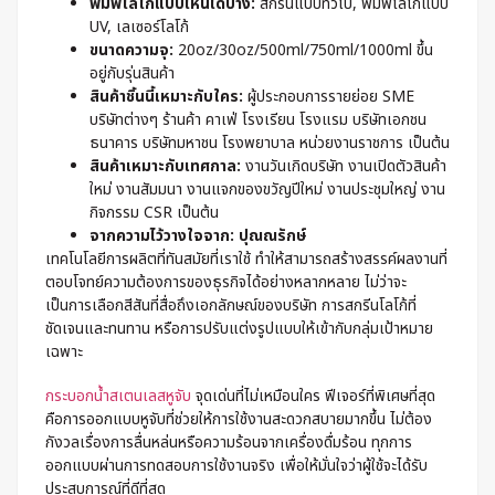
พิมพ์โลโก้แบบไหนได้บ้าง:
สกรีนแบบทั่วไป, พิมพ์โลโก้แบบ
UV, เลเซอร์โลโก้
ขนาดความจุ:
20oz/30oz/500ml/750ml/1000ml ขึ้น
อยู่กับรุ่นสินค้า
สินค้าชิ้นนี้เหมาะกับใคร:
ผู้ประกอบการรายย่อย SME
บริษัทต่างๆ ร้านค้า คาเฟ่ โรงเรียน โรงแรม บริษัทเอกชน
ธนาคาร บริษัทมหาชน โรงพยาบาล หน่วยงานราชการ เป็นต้น
สินค้าเหมาะกับเทศกาล:
งานวันเกิดบริษัท งานเปิดตัวสินค้า
ใหม่ งานสัมมนา งานแจกของขวัญปีใหม่ งานประชุมใหญ่ งาน
กิจกรรม CSR เป็นต้น
จากความไว้วางใจจาก: ปุณณรักษ์
เทคโนโลยีการผลิตที่ทันสมัยที่เราใช้ ทำให้สามารถสร้างสรรค์ผลงานที่
ตอบโจทย์ความต้องการของธุรกิจได้อย่างหลากหลาย ไม่ว่าจะ
เป็นการเลือกสีสันที่สื่อถึงเอกลักษณ์ของบริษัท การสกรีนโลโก้ที่
ชัดเจนและทนทาน หรือการปรับแต่งรูปแบบให้เข้ากับกลุ่มเป้าหมาย
เฉพาะ
กระบอกน้ำสเตนเลสหูจับ
จุดเด่นที่ไม่เหมือนใคร ฟีเจอร์ที่พิเศษที่สุด
คือการออกแบบหูจับที่ช่วยให้การใช้งานสะดวกสบายมากขึ้น ไม่ต้อง
กังวลเรื่องการลื่นหล่นหรือความร้อนจากเครื่องดื่มร้อน ทุกการ
ออกแบบผ่านการทดสอบการใช้งานจริง เพื่อให้มั่นใจว่าผู้ใช้จะได้รับ
ประสบการณ์ที่ดีที่สุด