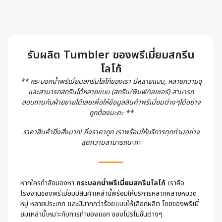
รับผลิต Tumbler ของพรีเมี่ยมสกรีน
โลโก้
** กระบอกน้ำพรีเมี่ยมสกรีนโลโก้ของเรา มีหลายแบบ, หลายความจุ
และสามารถสกรีนได้หลายแบบ (สกรีน/พิมพ์/เลเซอร์) สามารถ
สอบถามกับฝ่ายขายได้เลยเพื่อให้ข้อมูลสินค้าพรีเมี่ยมต่างๆได้อย่าง
ถูกต้องนะคะ **
ราคาสินค้ายิ่งสั่งมาก! ยิ่งราคาถูก เราพร้อมให้บริการทุกท่านอย่าง
สุดความสามารถนะคะ
หากใครกำลังมองหา
กระบอกน้ำพรีเมี่ยมสกรีนโลโก้
เราคือ
โรงงานของพรีเมี่ยมมีสินค้าเหล่านี้พร้อมให้บริการหลากหลายหมวด
หมู่ หลายประเภท และมีมากกว่าร้อยแบบให้เลือกผลิต โดยของพรีเมี่
ยมเหล่านี้เหมาะกับการทำของแจก ของโปรโมชั่นต่างๆ