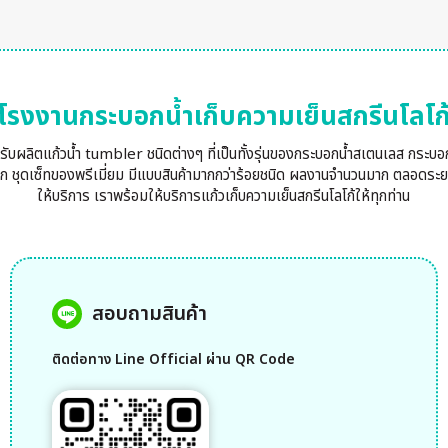
โรงงานกระบอกน้ำเก็บความเย็นสกรีนโลโก
รับผลิตแก้วน้ำ tumbler ชนิดต่างๆ ที่เป็นทั้งรุ่นของกระบอกน้ำสเตนเลส กระบอ
ก ชุดเซ็ทของพรีเมี่ยม มีแบบสินค้ามากกว่าร้อยชนิด ผลงานจำนวนมาก ตลอดระยะ
ให้บริการ เราพร้อมให้บริการแก้วเก็บความเย็นสกรีนโลโก้ให้ทุกท่าน
สอบถามสินค้า
ติดต่อทาง Line Official ผ่าน QR Code