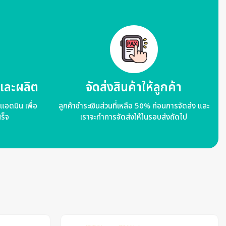
 และผลิต
จัดส่งสินค้าให้ลูกค้า
้แอดมิน เพื่อ
ลูกค้าชำระเงินส่วนที่เหลือ 50% ก่อนการจัดส่ง และ
ร็จ
เราจะทำการจัดส่งให้ในรอบส่งถัดไป