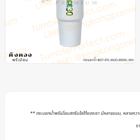
** กระบอกน้ำพรีเมี่ยมสกรีนโลโก้ของเรา มีหลายแบบ, หลายความจ
รา