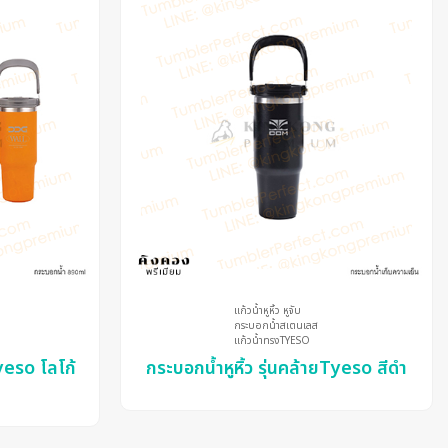
แก้วน้ำหูหิ้ว หูจับ
กระบอกน้ำสเตนเลส
แก้วน้ำทรงTYESO
Tyeso โลโก้
กระบอกน้ำหูหิ้ว รุ่นคล้ายTyeso สีดำ