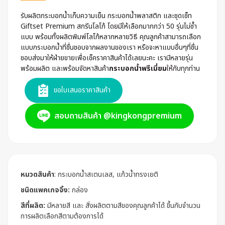
รับผลิตกระบอกน้ำเก็บความเย็น กระบอกน้ำพลาสติก และชุดเซ็ท
Giftset Premium สกรีนโลโก้ โดยมีให้เลือกมากกว่า 50 รุ่นไม่ซ้ำ
แบบ พร้อมทั้งผลิตพิมพ์โลโก้หลากหลายวิธี คุณลูกค้าสามารถเลือก
แบบกระบอกน้ำที่ชื่นชอบจากผลงานของเรา หรือจะหาแบบอื่นๆที่ชื่น
ชอบส่งมาให้ฝ่ายขายเพื่อเช็คราคาสินค้าได้เลยนะคะ เรามีหลายรุ่น
พร้อมผลิต และพร้อมจัดหาสินค้า
กระบอกน้ำพรีเมี่ยม
ให้กับทุกท่าน
ขอใบเสนอราคาสินค้า
สอบถามสินค้า @kingkongpremium
หมวดสินค้า
:
กระบอกน้ำสเตนเลส
,
แก้วน้ำทรงเยติ
ชนิดแพคเกจจิ้ง:
กล่อง
สีที่ผลิต:
มีหลายสี และ สั่งผลิตตามสีของคุณลูกค้าได้ ขึ้นกับจำนวน
การผลิตเลือกสีตามต้องการได้