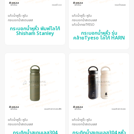
แก้วน้ำหูหิ้ว หูจับ
แก้วน้ำหูหิ้ว หูจับ
กระบอกน้ำสเตนเลส
กระบอกน้ำสเตนเลส
แก้วน้ำทรงTYESO
กระบอกน้ำหูหิ้ว พิมพ์โลโก้
กระบอกน้ำหูหิ้ว รุ่น
Shisham Stanley
คล้ายTyeso โลโก้ HARN
แก้วน้ำหูหิ้ว หูจับ
แก้วน้ำหูหิ้ว หูจับ
กระบอกน้ำสเตนเลส
กระบอกน้ำสเตนเลส
กระติกน้ำสเตนเลส304
กระติกน้ำสเตนเลส304 หูหิ้ว