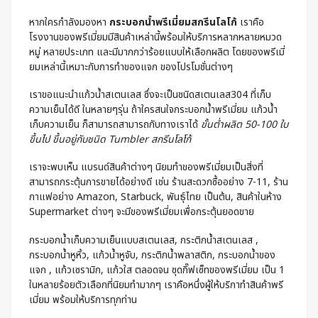
หากใครกำลังมองหา
กระบอกน้ำพรีเมี่ยมสกรีนโลโก้
เราคือ
โรงงานของพรีเมี่ยมมีสินค้าเหล่านี้พร้อมให้บริการหลากหลายหมวด
หมู่ หลายประเภท และมีมากกว่าร้อยแบบให้เลือกผลิต โดยของพรีเมี่
ยมเหล่านี้เหมาะกับการทำของแจก ของโปรโมชั่นต่างๆ
เราขอแนะนำแก้วน้ำสเตนเลส ซึ่งจะเป็นชนิดสเตนเลส304 ที่เก็บ
ความเย็นได้ดี ในหลายๆรุ่น ถ้าใครสนใจกระบอกน้ำพรีเมี่ยม แก้วน้ำ
เก็บความเย็น ก็สามารถสามารถกับทางเราได้
ขั้นต่ำผลิต 50-100 ใบ
ขึ้นไป ขึ้นอยู่กับชนิด Tumbler สกรีนโลโก้
เราจะพบเห็น แบรนด์สินค้าต่างๆ นิยมทำของพรีเมี่ยมเป็นสิ่งที่
สามารถกระตุ้นการขายได้อย่างดี เช่น ร้านสะดวกซื้ออย่าง 7-11, ร้าน
กาแฟอย่าง Amazon, Starbuck, พันธุ์ไทย เป็นต้น, สินค้าในห้าง
Supermarket ต่างๆ จะมีของพรีเมี่ยมเพื่อกระตุ้นยอดขาย
กระบอกน้ำเก็บความเย็นแบบสเตนเลส, กระติกน้ำสเตนเลส ,
กระบอกน้ำหูหิ้ว, แก้วน้ำหูจับ, กระติกน้ำพลาสติก, กระบอกน้ำของ
แจก , แก้วเซรามิก, แก้วใส ตลอดจน ชุดกิ๊ฟเซ็ทของพรีเมี่ยม เป็น 1
ในหลายร้อยตัวเลือกที่นิยมทำมากๆ เราคือหนึ่งผู้ให้บริกาทำสินค้าพรี
เมี่ยม พร้อมให้บริการทุกท่าน