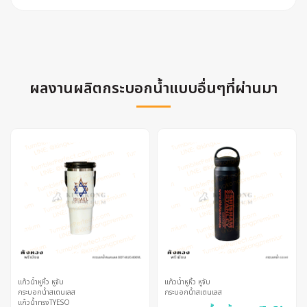
ผลงานผลิตกระบอกน้ำแบบอื่นๆที่ผ่านมา
แก้วน้ำหูหิ้ว หูจับ
แก้วน้ำหูหิ้ว หูจับ
กระบอกน้ำสเตนเลส
กระบอกน้ำสเตนเลส
แก้วน้ำทรงTYESO