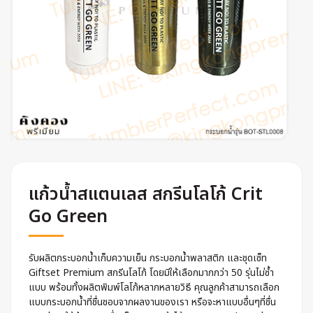
แก้วน้ำสแตนเลส สกรีนโลโก้ Crit
Go Green
รับผลิตกระบอกน้ำเก็บความเย็น กระบอกน้ำพลาสติก และชุดเซ็ท
Giftset Premium สกรีนโลโก้ โดยมีให้เลือกมากกว่า 50 รุ่นไม่ซ้ำ
แบบ พร้อมทั้งผลิตพิมพ์โลโก้หลากหลายวิธี คุณลูกค้าสามารถเลือก
แบบกระบอกน้ำที่ชื่นชอบจากผลงานของเรา หรือจะหาแบบอื่นๆที่ชื่น