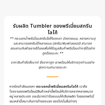
รับผลิต Tumbler ของพรีเมี่ยมสกรีน
โลโก้
** กระบอกน้ำพรีเมี่ยมสกรีนโลโก้ของเรา มีหลายแบบ, หลายความจุ
และสามารถสกรีนได้หลายแบบ (สกรีน/พิมพ์/เลเซอร์) สามารถ
สอบถามกับฝ่ายขายได้เลยเพื่อให้ข้อมูลสินค้าพรีเมี่ยมต่างๆได้อย่าง
ถูกต้องนะคะ **
ราคาสินค้ายิ่งสั่งมาก! ยิ่งราคาถูก เราพร้อมให้บริการทุกท่านอย่าง
สุดความสามารถนะคะ
หากใครกำลังมองหา
กระบอกน้ำพรีเมี่ยมสกรีนโลโก้
เราคือ
โรงงานของพรีเมี่ยมมีสินค้าเหล่านี้พร้อมให้บริการหลากหลายหมวด
หมู่ หลายประเภท และมีมากกว่าร้อยแบบให้เลือกผลิต โดยของพรีเมี่
ยมเหล่านี้เหมาะกับการทำของแจก ของโปรโมชั่นต่างๆ