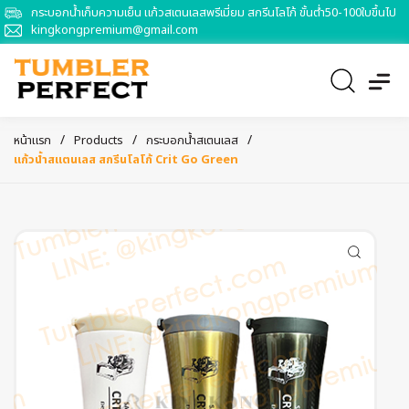
กระบอกน้ำเก็บความเย็น แก้วสเตนเลสพรีเมี่ยม สกรีนโลโก้ ขั้นต่ำ50-100ใบขึ้นไป
kingkongpremium@gmail.com
/
/
/
หน้าแรก
Products
กระบอกน้ำสเตนเลส
แก้วน้ำสแตนเลส สกรีนโลโก้ Crit Go Green