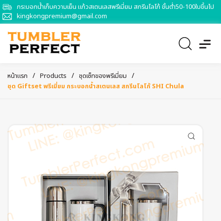
กระบอกน้ำเก็บความเย็น แก้วสเตนเลสพรีเมี่ยม สกรีนโลโก้ ขั้นต่ำ50-100ใบขึ้นไป
kingkongpremium@gmail.com
/
/
/
หน้าแรก
Products
ชุดเซ็ทของพรีเมี่ยม
ชุด Giftset พรีเมี่ยม กระบอกน้ำสเตนเลส สกรีนโลโก้ SHI Chula