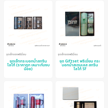
ชุดเซ็ทของพรีเมี่ยม
ชุดเซ็ทของพรีเมี่ยม
ชุดเซ็ทกระบอกน้ำสกรีน
ชุด Giftset พรีเมี่ยม กระ
โลโก้ (ราคาถูก เหมาะกับงบ
บอกน้ำสเตนเลส สกรีน
น้อย)
โลโก้ SF