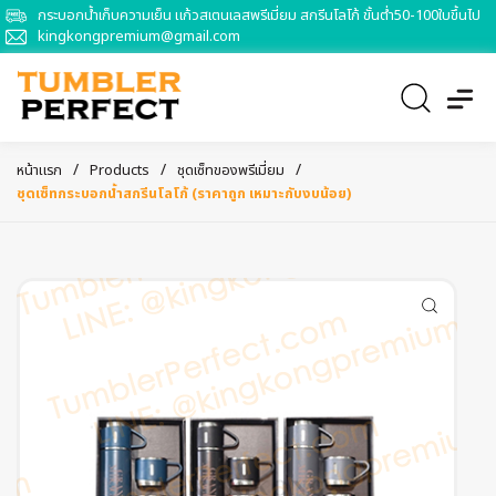
กระบอกน้ำเก็บความเย็น แก้วสเตนเลสพรีเมี่ยม สกรีนโลโก้ ขั้นต่ำ50-100ใบขึ้นไป
kingkongpremium@gmail.com
/
/
/
หน้าแรก
Products
ชุดเซ็ทของพรีเมี่ยม
ชุดเซ็ทกระบอกน้ำสกรีนโลโก้ (ราคาถูก เหมาะกับงบน้อย)