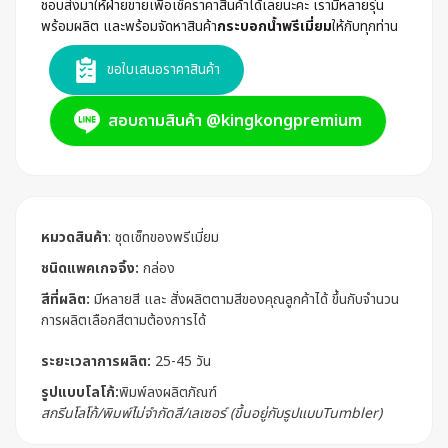
ชอบส่งมาให้ฝ่ายขายเพื่อเช็คราคาสินค้าได้เลยนะคะ เรามีหลายรุ่น
พร้อมผลิต และพร้อมจัดหาสินค้า
กระบอกน้ำพรีเมี่ยม
ให้กับทุกท่าน
ขอใบเสนอราคาสินค้า
สอบถามสินค้า @kingkongpremium
หมวดสินค้า
:
ชุดเซ็ทของพรีเมี่ยม
ชนิดแพคเกจจิ้ง:
กล่อง
สีที่ผลิต:
มีหลายสี และ สั่งผลิตตามสีของคุณลูกค้าได้ ขึ้นกับจำนวน
การผลิตเลือกสีตามต้องการได้
ระยะเวลาการผลิต:
25-45 วัน
รูปแบบโลโก้:
พิมพ์ลงผลิตภัณฑ์
สกรีนโลโก้/พิมพ์ไม่จำกัดสี/เลเซอร์ (ขึ้นอยู่กับรูปแบบTumbler)