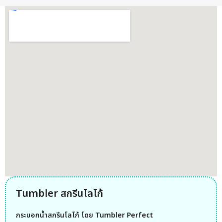
Tumbler สกรีนโลโก้
กระบอกน้ำสกรีนโลโก้ โดย Tumbler Perfect