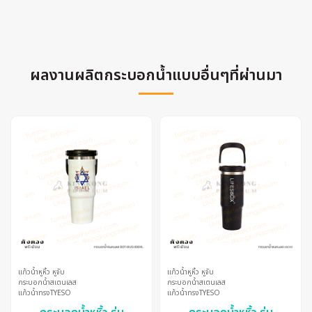
ผลงานผลิตกระบอกน้ำแบบอื่นๆที่ผ่านมา
แก้วน้ำหูหิ้ว หูจับ
แก้วน้ำหูหิ้ว หูจับ
กระบอกน้ำสเตนเลส
กระบอกน้ำสเตนเลส
แก้วน้ำทรงTYESO
แก้วน้ำทรงTYESO