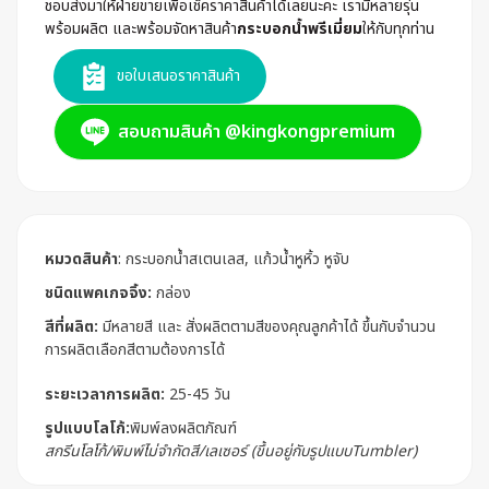
ชอบส่งมาให้ฝ่ายขายเพื่อเช็คราคาสินค้าได้เลยนะคะ เรามีหลายรุ่น
พร้อมผลิต และพร้อมจัดหาสินค้า
กระบอกน้ำพรีเมี่ยม
ให้กับทุกท่าน
ขอใบเสนอราคาสินค้า
สอบถามสินค้า @kingkongpremium
หมวดสินค้า
:
กระบอกน้ำสเตนเลส
,
แก้วน้ำหูหิ้ว หูจับ
ชนิดแพคเกจจิ้ง:
กล่อง
สีที่ผลิต:
มีหลายสี และ สั่งผลิตตามสีของคุณลูกค้าได้ ขึ้นกับจำนวน
การผลิตเลือกสีตามต้องการได้
ระยะเวลาการผลิต:
25-45 วัน
รูปแบบโลโก้:
พิมพ์ลงผลิตภัณฑ์
สกรีนโลโก้/พิมพ์ไม่จำกัดสี/เลเซอร์ (ขึ้นอยู่กับรูปแบบTumbler)