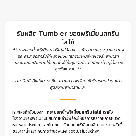
รับผลิต Tumbler ของพรีเมี่ยมสกรีน
โลโก้
** กระบอกน้ำพรีเมี่ยมสกรีนโลโก้ของเรา มีหลายแบบ, หลายความจุ
และสามารถสกรีนได้หลายแบบ (สกรีน/พิมพ์/เลเซอร์) สามารถ
สอบถามกับฝ่ายขายได้เลยเพื่อให้ข้อมูลสินค้าพรีเมี่ยมต่างๆได้อย่าง
ถูกต้องนะคะ **
ราคาสินค้ายิ่งสั่งมาก! ยิ่งราคาถูก เราพร้อมให้บริการทุกท่านอย่าง
สุดความสามารถนะคะ
หากใครกำลังมองหา
กระบอกน้ำพรีเมี่ยมสกรีนโลโก้
เราคือ
โรงงานของพรีเมี่ยมมีสินค้าเหล่านี้พร้อมให้บริการหลากหลายหมวด
หมู่ หลายประเภท และมีมากกว่าร้อยแบบให้เลือกผลิต โดยของพรีเมี่
ยมเหล่านี้เหมาะกับการทำของแจก ของโปรโมชั่นต่างๆ