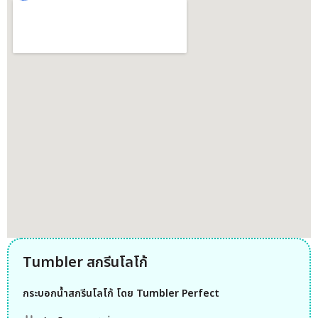
Tumbler สกรีนโลโก้
กระบอกน้ำสกรีนโลโก้ โดย Tumbler Perfect