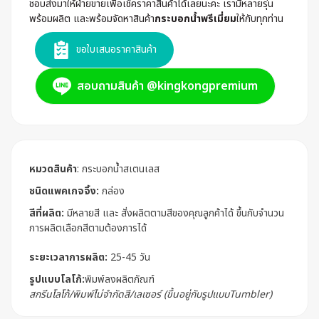
ชอบส่งมาให้ฝ่ายขายเพื่อเช็คราคาสินค้าได้เลยนะคะ เรามีหลายรุ่น
พร้อมผลิต และพร้อมจัดหาสินค้า
กระบอกน้ำพรีเมี่ยม
ให้กับทุกท่าน
ขอใบเสนอราคาสินค้า
สอบถามสินค้า @kingkongpremium
หมวดสินค้า
:
กระบอกน้ำสเตนเลส
ชนิดแพคเกจจิ้ง:
กล่อง
สีที่ผลิต:
มีหลายสี และ สั่งผลิตตามสีของคุณลูกค้าได้ ขึ้นกับจำนวน
การผลิตเลือกสีตามต้องการได้
ระยะเวลาการผลิต:
25-45 วัน
รูปแบบโลโก้:
พิมพ์ลงผลิตภัณฑ์
สกรีนโลโก้/พิมพ์ไม่จำกัดสี/เลเซอร์ (ขึ้นอยู่กับรูปแบบTumbler)