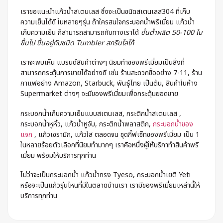
เราขอแนะนำแก้วน้ำสเตนเลส ซึ่งจะเป็นชนิดสเตนเลส304 ที่เก็บ
ความเย็นได้ดี ในหลายๆรุ่น ถ้าใครสนใจกระบอกน้ำพรีเมี่ยม แก้วน้ำ
เก็บความเย็น ก็สามารถสามารถกับทางเราได้
ขั้นต่ำผลิต 50-100 ใบ
ขึ้นไป ขึ้นอยู่กับชนิด Tumbler สกรีนโลโก้
เราจะพบเห็น แบรนด์สินค้าต่างๆ นิยมทำของพรีเมี่ยมเป็นสิ่งที่
สามารถกระตุ้นการขายได้อย่างดี เช่น ร้านสะดวกซื้ออย่าง 7-11, ร้าน
กาแฟอย่าง Amazon, Starbuck, พันธุ์ไทย เป็นต้น, สินค้าในห้าง
Supermarket ต่างๆ จะมีของพรีเมี่ยมเพื่อกระตุ้นยอดขาย
กระบอกน้ำเก็บความเย็นแบบสเตนเลส, กระติกน้ำสเตนเลส ,
กระบอกน้ำหูหิ้ว, แก้วน้ำหูจับ, กระติกน้ำพลาสติก,
กระบอกน้ำของ
แจก
, แก้วเซรามิก, แก้วใส ตลอดจน ชุดกิ๊ฟเซ็ทของพรีเมี่ยม เป็น 1
ในหลายร้อยตัวเลือกที่นิยมทำมากๆ เราคือหนึ่งผู้ให้บริกาทำสินค้าพรี
เมี่ยม พร้อมให้บริการทุกท่าน
ไม่ว่าจะเป็นกระบอกน้ำ แก้วน้ำทรง Tyeso, กระบอกน้ำเยติ Yeti
หรือจะเป็นแก้วรุ่นไหนที่มีในตลาดบ้านเรา เรามีของพรีเมี่ยมเหล่านี้ให้
บริการทุกท่าน