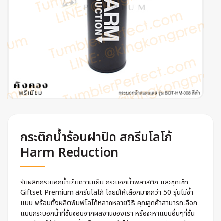
กระติกน้ำร้อนฝาปิด สกรีนโลโก้
Harm Reduction
รับผลิตกระบอกน้ำเก็บความเย็น กระบอกน้ำพลาสติก และชุดเซ็ท
Giftset Premium สกรีนโลโก้ โดยมีให้เลือกมากกว่า 50 รุ่นไม่ซ้ำ
แบบ พร้อมทั้งผลิตพิมพ์โลโก้หลากหลายวิธี คุณลูกค้าสามารถเลือก
แบบกระบอกน้ำที่ชื่นชอบจากผลงานของเรา หรือจะหาแบบอื่นๆที่ชื่น